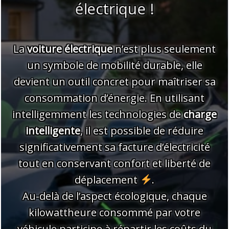
électrique !
La
voiture électrique
n’est plus seulement
un symbole de mobilité durable, elle
devient un outil concret pour maîtriser sa
consommation d’énergie. En utilisant
intelligemment les technologies de
charge
intelligente
, il est possible de réduire
significativement sa facture d’électricité
tout en conservant confort et liberté de
déplacement
.
Au-delà de l’aspect écologique, chaque
kilowattheure consommé par votre
véhicule participe à répartir les coûts du