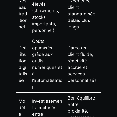
Rés
Expérience
élevés
eau
client
(showrooms,
trad
standardisée,
stocks
ition
délais plus
importants,
nel
longs
personnel)
Coûts
Dist
optimisés
Parcours
ribu
grâce aux
client fluide,
tion
outils
réactivité
digi
numériques et
accrue et
talis
à
services
ée
l’automatisatio
personnalisés
n
Bon équilibre
Mo
Investissemen
entre
dèl
ts maîtrisés
proximité,
e
entre