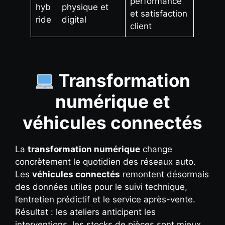
performance
hyb
physique et
et satisfaction
ride
digital
client
Transformation
numérique et
véhicules connectés
La
transformation numérique
change
concrètement le quotidien des réseaux auto.
Les
véhicules connectés
remontent désormais
des données utiles pour le suivi technique,
l’entretien prédictif et le service après-vente.
Résultat : les ateliers anticipent les
interventions, les stocks de pièces sont mieux