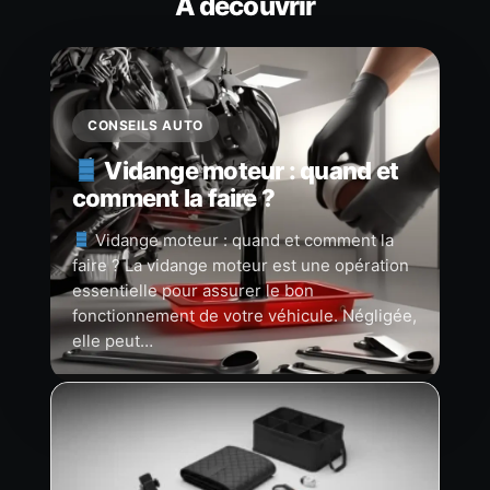
À découvrir
CONSEILS AUTO
Vidange moteur : quand et
comment la faire ?
Vidange moteur : quand et comment la
faire ? La vidange moteur est une opération
essentielle pour assurer le bon
fonctionnement de votre véhicule. Négligée,
elle peut…