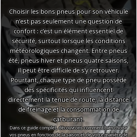
Choisir les bons pneus pour son véhicule
n’est pas seulement une question de
confort : c’est un élément essentiel de
sécurité, surtout lorsque les conditions
météorologiques changent. Entre pneus
été, pneus hiver et pneus quatre saisons,
il peut être difficile de s’y retrouver.
Pourtant, chaque type de pneu possède
des spécificités qui influencent
directement la tenue de route, la distance
de freinage et la consommation de
carburant.
Dans ce guide complet, découvrons comment bien choisir
vos pneus en fonction de la saison et de votre manière de