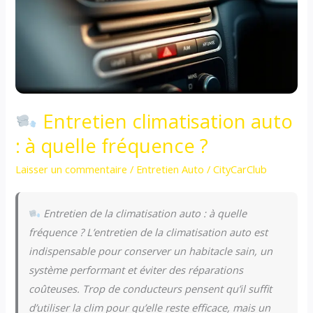
Entretien climatisation auto
: à quelle fréquence ?
Laisser un commentaire
/
Entretien Auto
/
CityCarClub
Entretien de la climatisation auto : à quelle
fréquence ? L’entretien de la climatisation auto est
indispensable pour conserver un habitacle sain, un
système performant et éviter des réparations
coûteuses. Trop de conducteurs pensent qu’il suffit
d’utiliser la clim pour qu’elle reste efficace, mais un