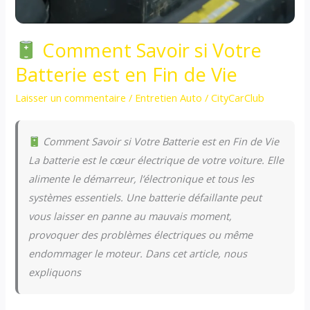
Comment Savoir si Votre
Batterie est en Fin de Vie
Laisser un commentaire
/
Entretien Auto
/
CityCarClub
Comment Savoir si Votre Batterie est en Fin de Vie
La batterie est le cœur électrique de votre voiture. Elle
alimente le démarreur, l’électronique et tous les
systèmes essentiels. Une batterie défaillante peut
vous laisser en panne au mauvais moment,
provoquer des problèmes électriques ou même
endommager le moteur. Dans cet article, nous
expliquons