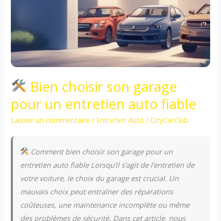
Bien choisir son garage
pour un entretien auto fiable
Laisser un commentaire
/
Entretien Auto
/
CityCarClub
Comment bien choisir son garage pour un
entretien auto fiable Lorsqu’il s’agit de l’entretien de
votre voiture, le choix du garage est crucial. Un
mauvais choix peut entraîner des réparations
coûteuses, une maintenance incomplète ou même
des problèmes de sécurité. Dans cet article, nous