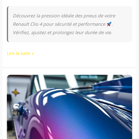
Découvrez la pression idéale des pneus de votre
Renault Clio 4 pour sécurité et performance
.
Vérifiez, ajustez et prolongez leur durée de vie.
Lire la suite »
Pression
pneus
Renault
Clio
4
:
guide
complet