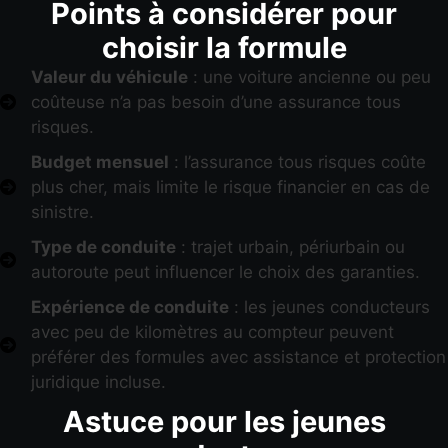
Points à considérer pour
choisir la formule
Valeur du véhicule
: une voiture ancienne ou peu
coûteuse n’a pas besoin d’une assurance tous
risques.
Budget mensuel
: l’assurance tous risques coûte
plus cher, mais limite le risque financier en cas de
sinistre.
Type de conduite
: trajet urbain, périurbain ou
autoroute peut influencer le choix des garanties.
Expérience de conduite
: les jeunes conducteurs
avec peu de kilomètres au compteur peuvent
préférer des formules avec assistance et protection
juridique incluse.
Astuce pour les jeunes